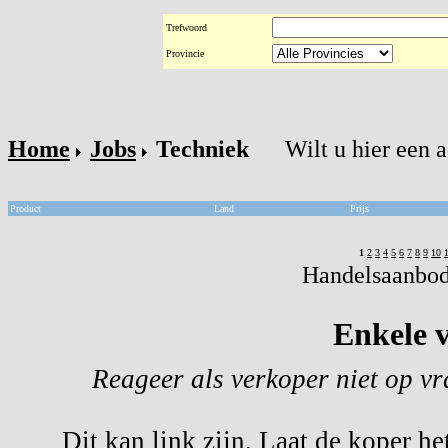
Trefwoord
Provincie
Home
Jobs
Techniek
Wilt u hier een 
Product
Land
Prijs
1
2
3
4
5
6
7
8
9
10
Handelsaanbod 
Enkele v
Reageer als verkoper niet op v
Dit kan link zijn. Laat de koper he