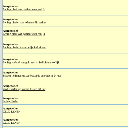
Aangeboden
Lening biedt aan particulieren eerlijk
Aangeboden
Lening bieden aan iedereen die serieus
Aangeboden
Lening biedt aan particulieren eerlijk
Aangeboden
Lening bieden tussen vrije individuen
Aangeboden
Lening aanbod van geld tussen individuen eerlijk
Aangeboden
Bieden leningen tussen bepaalde ernstige in 24 uur
Aangeboden
kredietverlening vooral tussen 48 uur
Aangeboden
lening bieden
Aangeboden
GELD LENEN
Aangeboden
GELD LENEN