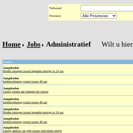
Trefwoord
Provincie
Home
Jobs
Administratief
Wilt u hie
Product
Aangeboden
Bieden leningen tussen bepaalde ernstige in 24 uur
Aangeboden
kredietverlening vooral tussen 48 uur
Aangeboden
Lening bieden aan iedereen die serieus
Aangeboden
kredietverlening vooral tussen 48 uur
Aangeboden
Bieden leningen tussen bepaalde ernstige in 24 uur
Aangeboden
kredietverlening vooral tussen 48 uur
Aangeboden
Lening aanbod van geld tussen individuen eerlijk