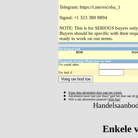
Telegram: https://t.me/escoba_1
Signal: +1 323 380 8894
NOTE: This is for SERIOUS buyers onl
Buyers should be specific with their req
ready to work on our terms.
Het hoogste bod
BOD
NA
Vraagprijs te hoog? Plaats hier uw bod.
Uw e-mail adres:
Uw
bod: €
Stuur deze advertentie door naar een vriend.
Advertentie hoort hier niet thuis? geef het door aan de
b
Wilt u een advertentie plaatsen?
Klik hier!
Handelsaanbod 
Enkele v