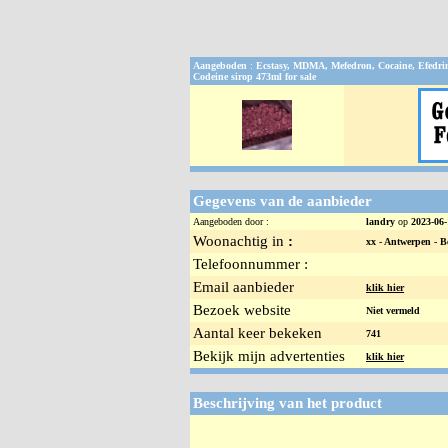
Aangeboden
:
Ecstasy, MDMA, Mefedron, Cocaine, Efedrin
Codeine sirop 473ml for sale
Gegevens van de aanbieder
Aangeboden door :
landry
op
2023-06-
Woonachtig in
:
xx -
Antwerpen - B
Telefoonnummer :
Email aanbieder
klik hier
Bezoek website
Niet vermeld
Aantal keer bekeken
741
Bekijk mijn advertenties
klik hier
Beschrijving van het product