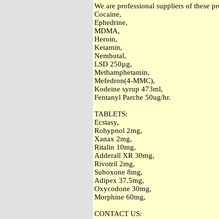
We are professional suppliers of these pr
Cocaine,
Ephedrine,
MDMA,
Heroin,
Ketamin,
Nembutal,
LSD 250µg,
Methamphetamin,
Mefedron(4-MMC),
Kodeine syrup 473ml,
Fentanyl Parche 50ug/hr.
TABLETS:
Ecstasy,
Rohypnol 2mg,
Xanax 2mg,
Ritalin 10mg,
Adderall XR 30mg,
Rivotril 2mg,
Suboxone 8mg,
Adipex 37.5mg,
Oxycodone 30mg,
Morphine 60mg,
CONTACT US: