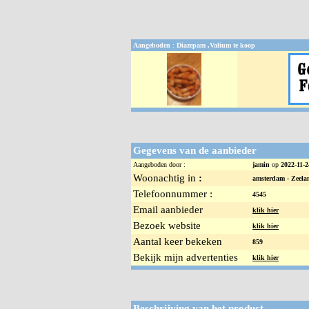
Aangeboden
:
Diazepam ,Valium te koop
Gegevens van de aanbieder
Aangeboden door :
jamin
op
2022-11-2
Woonachtig in
:
amsterdam -
Zeela
Telefoonnummer :
4545
Email aanbieder
klik hier
Bezoek website
klik hier
Aantal keer bekeken
859
Bekijk mijn advertenties
klik hier
Beschrijving van het product