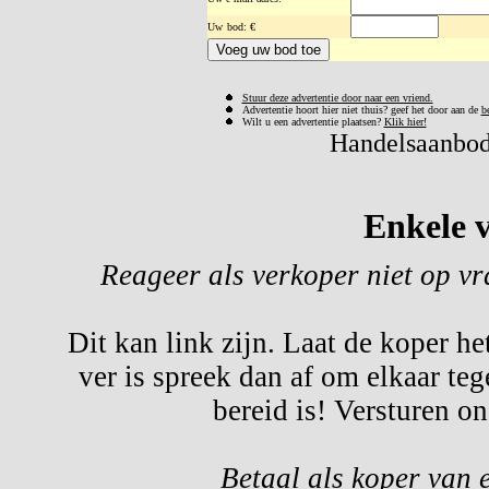
Uw
bod: €
Stuur deze advertentie door naar een vriend.
Advertentie hoort hier niet thuis? geef het door aan de
b
Wilt u een advertentie plaatsen?
Klik hier!
Handelsaanbod 
Enkele v
Reageer als verkoper niet op v
Dit kan link zijn. Laat de koper he
ver is spreek dan af om elkaar te
bereid is! Versturen o
Betaal als koper van 