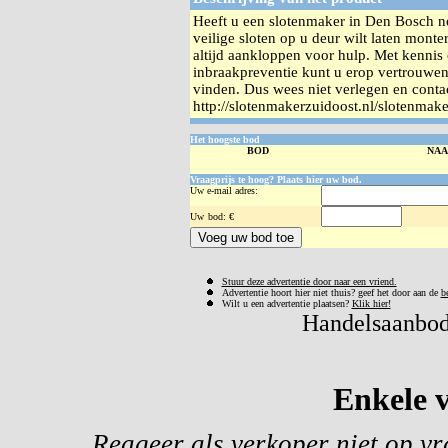
Heeft u een slotenmaker in Den Bosch no
veilige sloten op u deur wilt laten mont
altijd aankloppen voor hulp. Met kennis 
inbraakpreventie kunt u erop vertrouwe
vinden. Dus wees niet verlegen en conta
http://slotenmakerzuidoost.nl/slotenmak
Het hoogste bod
BOD
NA
Vraagprijs te hoog? Plaats hier uw bod.
Uw e-mail adres:
Uw
bod: €
Stuur deze advertentie door naar een vriend.
Advertentie hoort hier niet thuis? geef het door aan de
b
Wilt u een advertentie plaatsen?
Klik hier!
Handelsaanbod 
Enkele v
Reageer als verkoper niet op v