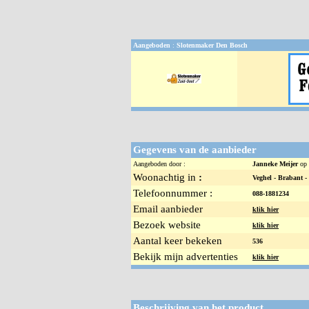
Aangeboden
:
Slotenmaker Den Bosch
Gegevens van de aanbieder
Aangeboden door :
Janneke Meijer
op
Woonachtig in
:
Veghel -
Brabant -
Telefoonnummer :
088-1881234
Email aanbieder
klik hier
Bezoek website
klik hier
Aantal keer bekeken
536
Bekijk mijn advertenties
klik hier
Beschrijving van het product