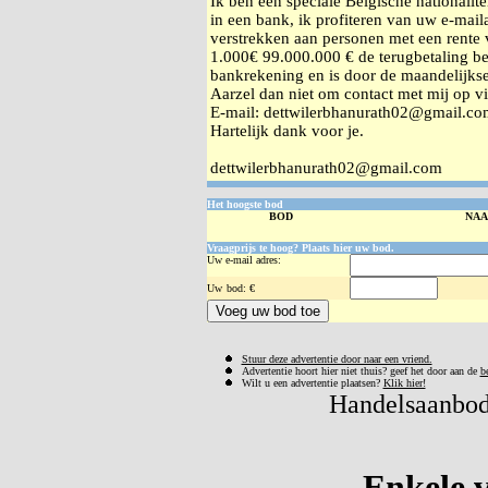
Ik ben een speciale Belgische nationalitei
in een bank, ik profiteren van uw e-mail
verstrekken aan personen met een rente
1.000€ 99.000.000 € de terugbetaling b
bankrekening en is door de maandelijkse
Aarzel dan niet om contact met mij op vi
E-mail: dettwilerbhanurath02@gmail.c
Hartelijk dank voor je.
dettwilerbhanurath02@gmail.com
Het hoogste bod
BOD
NA
Vraagprijs te hoog? Plaats hier uw bod.
Uw e-mail adres:
Uw
bod: €
Stuur deze advertentie door naar een vriend.
Advertentie hoort hier niet thuis? geef het door aan de
b
Wilt u een advertentie plaatsen?
Klik hier!
Handelsaanbod 
Enkele v