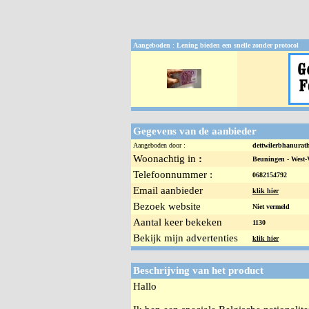
Aangeboden
:
Lening bieden een snelle zonder protocol
Gegevens van de aanbieder
Aangeboden door :
dettwilerbhanura
Woonachtig in
:
Beuningen -
West-
Telefoonnummer :
0682154792
Email aanbieder
klik hier
Bezoek website
Niet vermeld
Aantal keer bekeken
1130
Bekijk mijn advertenties
klik hier
Beschrijving van het product
Hallo